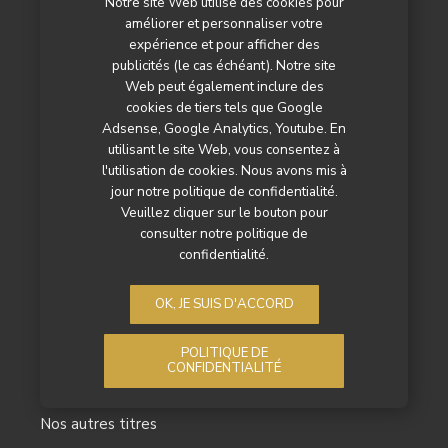
actualités
Notre site Web utilise des cookies pour
distribution
ameublement
améliorer et personnaliser votre
innovations
développement
electromenager
expérience et pour afficher des
jardin
publicités (le cas échéant). Notre site
reportages
stratégies
literie
Web peut également inclure des
cookies de tiers tels que Google
NAVIGATION
Adsense, Google Analytics, Youtube. En
utilisant le site Web, vous consentez à
l'utilisation de cookies. Nous avons mis à
Notre magazine
jour notre politique de confidentialité.
Veuillez cliquer sur le bouton pour
Les actualités
consulter notre politique de
confidentialité.
Les reportages
OK, JE SUIS D'ACCORD
Les marchés
L’agenda
POLITIQUE DE
CONFIDENTIALITÉ
Newsletter
Nos autres titres