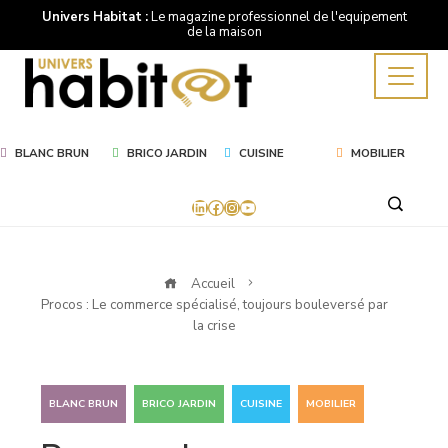
Univers Habitat :
Le magazine professionnel de l'equipement
de la maison
BLANC BRUN
BRICO JARDIN
CUISINE
MOBILIER
LinkedIn
Facebook
Instagram
YouTube
Accueil
Procos : Le commerce spécialisé, toujours bouleversé par
la crise
,
,
,
BLANC BRUN
BRICO JARDIN
CUISINE
MOBILIER