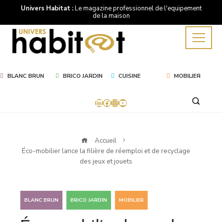
Univers Habitat :
Le magazine professionnel de l'equipement
de la maison
BLANC BRUN
BRICO JARDIN
CUISINE
MOBILIER
LinkedIn
Facebook
Instagram
YouTube
Accueil
Éco-mobilier lance la filière de réemploi et de recyclage
des jeux et jouets
,
,
BLANC BRUN
BRICO JARDIN
MOBILIER