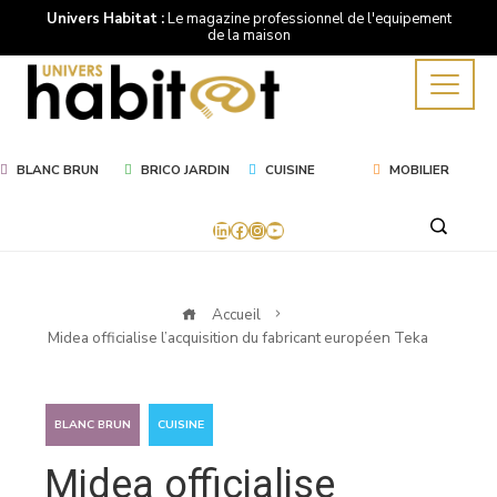
Univers Habitat :
Le magazine professionnel de l'equipement
de la maison
BLANC BRUN
BRICO JARDIN
CUISINE
MOBILIER
LinkedIn
Facebook
Instagram
YouTube
Accueil
Midea officialise l’acquisition du fabricant européen Teka
,
BLANC BRUN
CUISINE
Midea officialise