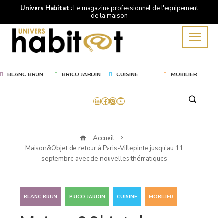
Univers Habitat :
Le magazine professionnel de l'equipement
de la maison
BLANC BRUN
BRICO JARDIN
CUISINE
MOBILIER
LinkedIn
Facebook
Instagram
YouTube
Accueil
Maison&Objet de retour à Paris-Villepinte jusqu’au 11
septembre avec de nouvelles thématiques
,
,
,
BLANC BRUN
BRICO JARDIN
CUISINE
MOBILIER