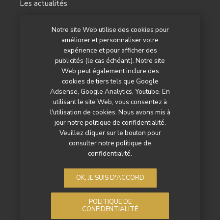
Les actualités
Les reportages
Notre site Web utilise des cookies pour
améliorer et personnaliser votre
Les marchés
expérience et pour afficher des
L’agenda
publicités (le cas échéant). Notre site
Web peut également inclure des
Newsletter
cookies de tiers tels que Google
Adsense, Google Analytics, Youtube. En
Nos autres titres
utilisant le site Web, vous consentez à
l'utilisation de cookies. Nous avons mis à
Qui sommes-nous ?
jour notre politique de confidentialité.
Veuillez cliquer sur le bouton pour
Contactez-nous
consulter notre politique de
confidentialité.
Mentions légales
Politique de confidentialité
OK, JE SUIS D'ACCORD
POLITIQUE DE
CONFIDENTIALITÉ