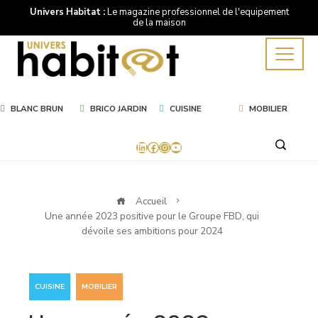
Univers Habitat :
Le magazine professionnel de l'equipement
de la maison
BLANC BRUN
BRICO JARDIN
CUISINE
MOBILIER
LinkedIn
Facebook
Instagram
YouTube
Accueil
Une année 2023 positive pour le Groupe FBD, qui
dévoile ses ambitions pour 2024
,
CUISINE
MOBILIER