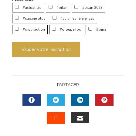
#actualités
#bilan
#bilan 2023
#cuisine plus
#cuisines références
#distribution
#groupe fbd
#ixina
Valider votre inscription
PARTAGER
FACEBOOK
TWITTER
LINKEDIN
PINTERES
EMAIL
STUMBLEUPON