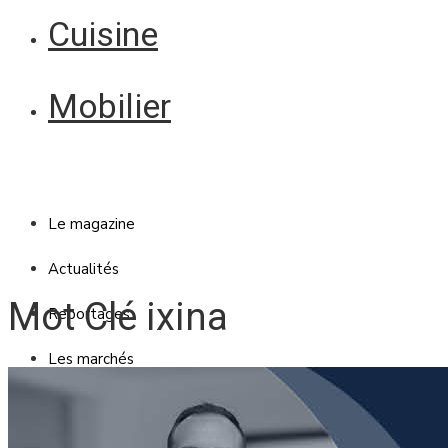
Cuisine
Mobilier
Le magazine
Actualités
Mot Clé ixina
Reportages
Les marchés
Blanc Brun
Mobilier
Cuisine