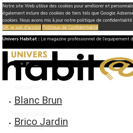
Notre site Web utilise des cookies pour améliorer et personnali
également inclure des cookies de tiers tels que Google Adsense, 
cookies. Nous avons mis à jour notre politique de confidentialité.
OK, je suis d'accord
Politique de Confidentialité
Univers Habitat :
Le magazine professionnel de l'equipement d
Boutique
Panier
Mon compte
Publicité
Blanc Brun
Contact
Mentions légales
Brico Jardin
Abonnez-vous