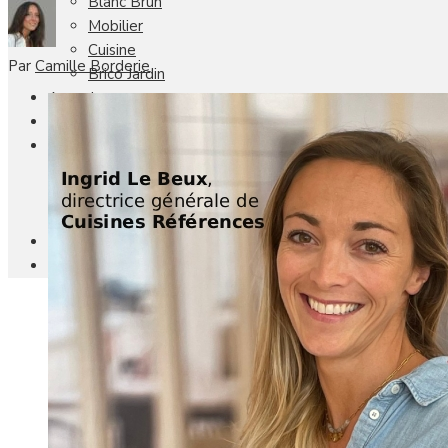
Blanc Brun
Mobilier
Cuisine
Par
Camille Borderie
Brico Jardin
Agenda
Newsletter
Nos autres titres
Faire Savoir Faire
Aviasport
Univers Made in France
Qui sommes-nous
Contact