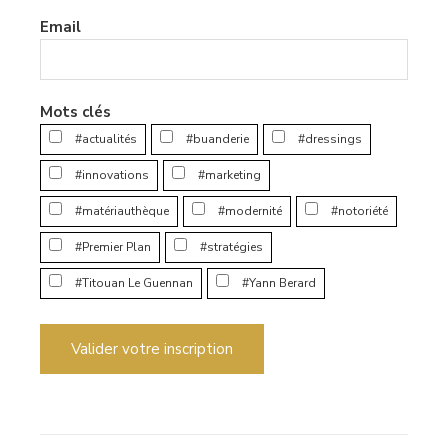
Email
Mots clés
#actualités
#buanderie
#dressings
#innovations
#marketing
#matériauthèque
#modernité
#notoriété
#Premier Plan
#stratégies
#Titouan Le Guennan
#Yann Berard
Valider votre inscription