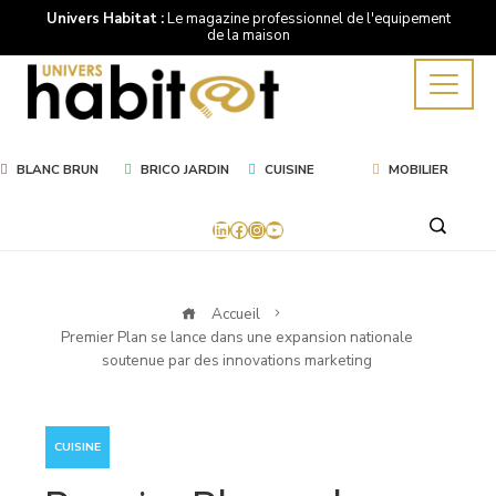
Univers Habitat :
Le magazine professionnel de l'equipement
de la maison
BLANC BRUN
BRICO JARDIN
CUISINE
MOBILIER
LinkedIn
Facebook
Instagram
YouTube
Accueil
Premier Plan se lance dans une expansion nationale
soutenue par des innovations marketing
CUISINE