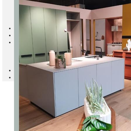
Blanc Brun
Mobilier
Cuisine
Brico Jardin
Agenda
Newsletter
Nos autres titres
Faire Savoir Faire
Aviasport
Univers Made in France
Qui sommes-nous
Contact