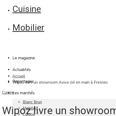
Cuisine
Mobilier
Le magazine
Actualités
Accueil
Reportages
Wipoz livre un showroom Aviva clé en main à Fresnes
Cuisine
Les marchés
Blanc Brun
Wipoz livre un showroom
Mobilier
Cuisine