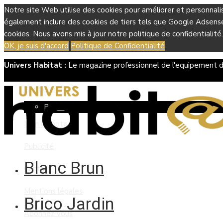
Notre site Web utilise des cookies pour améliorer et personnali
également inclure des cookies de tiers tels que Google Adsense, 
cookies. Nous avons mis à jour notre politique de confidentialité.
OK, je suis d'accord
Politique de Confidentialité
Univers Habitat :
Le magazine professionnel de l'equipement d
Boutique
Panier
Mon compte
Publicité
Blanc Brun
Contact
Mentions légales
Brico Jardin
Abonnez-vous