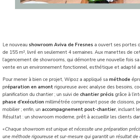
Le nouveau
showroom Aviva de Fresnes
a ouvert ses portes 
de 155 m², livré en seulement 4 semaines. Aux manettes de cet
l’agencement de showrooms, qui démontre une nouvelle fois sa 
vente en un environnement fonctionnel, esthétique et adapté a
Pour mener à bien ce projet, Wipoz a appliqué sa
méthode
épr
p
réparation en amont
rigoureuse avec analyse des besoins, co
planification du chantier ; un suivi de
chantier précis
grâce à l’i
phase d’exécution
millimétrée comprenant pose de cloisons, p
mobilier ; enfin, un
accompagnement post-chantier
, incluant 
Résultat : un showroom moderne, prêt à accueillir les clients dan
«
Chaque showroom est unique et nécessite une préparation préc
une méthode rigoureuse et sur-mesure qui garantit un résultat de q