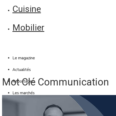
Cuisine
Mobilier
Le magazine
Actualités
Mot Clé Communication
Reportages
Les marchés
Blanc Brun
Mobilier
Cuisine