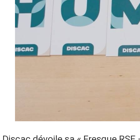
Discac dévoile sa « Fresque RSE 