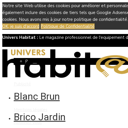
Notre site Web utilise des cookies pour améliorer et personnali
également inclure des cookies de tiers tels que Google Adsense, 
cookies. Nous avons mis à jour notre politique de confidentialité.
OK, je suis d'accord
Politique de Confidentialité
Univers Habitat :
Le magazine professionnel de l'equipement d
Boutique
Panier
Mon compte
Publicité
Blanc Brun
Contact
Mentions légales
Brico Jardin
Abonnez-vous