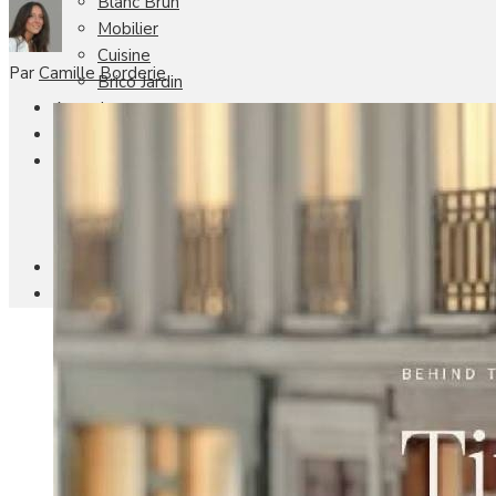
Blanc Brun
Mobilier
Cuisine
Par
Camille Borderie
Brico Jardin
Agenda
Newsletter
Nos autres titres
Faire Savoir Faire
Aviasport
Univers Made in France
Qui sommes-nous
Contact