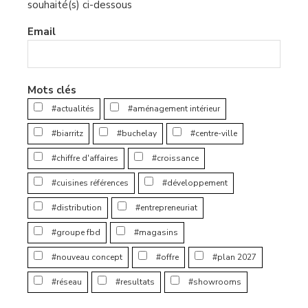
souhaité(s) ci-dessous
Email
Mots clés
#actualités
#aménagement intérieur
#biarritz
#buchelay
#centre-ville
#chiffre d'affaires
#croissance
#cuisines références
#développement
#distribution
#entrepreneuriat
#groupe fbd
#magasins
#nouveau concept
#offre
#plan 2027
#réseau
#resultats
#showrooms