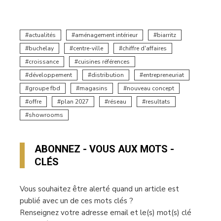
actualités
aménagement intérieur
biarritz
buchelay
centre-ville
chiffre d'affaires
croissance
cuisines références
développement
distribution
entrepreneuriat
groupe fbd
magasins
nouveau concept
offre
plan 2027
réseau
resultats
showrooms
ABONNEZ - VOUS AUX MOTS -
CLÉS
Vous souhaitez être alerté quand un article est
publié avec un de ces mots clés ?
Renseignez votre adresse email et le(s) mot(s) clé