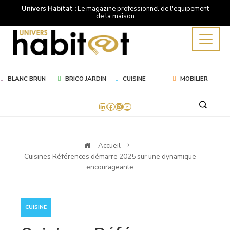
Univers Habitat :
Le magazine professionnel de l'equipement
de la maison
BLANC BRUN
BRICO JARDIN
CUISINE
MOBILIER
LinkedIn
Facebook
Instagram
YouTube
Accueil
Cuisines Références démarre 2025 sur une dynamique
encourageante
CUISINE