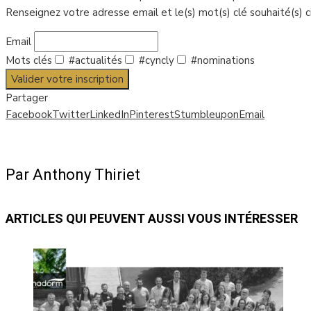
Renseignez votre adresse email et le(s) mot(s) clé souhaité(s) 
Email
Mots clés
#actualités
#cyncly
#nominations
Valider votre inscription
Partager
Facebook
Twitter
LinkedIn
Pinterest
Stumbleupon
Email
Par Anthony Thiriet
ARTICLES QUI PEUVENT AUSSI VOUS INTÉRESSER