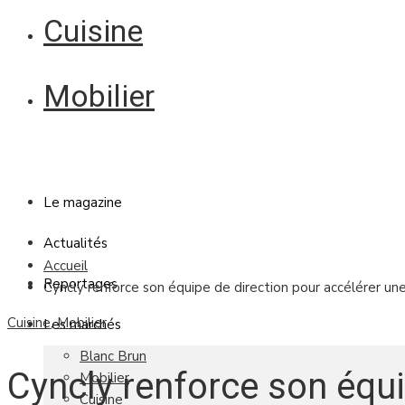
Cuisine
Mobilier
Le magazine
Actualités
Accueil
Reportages
Cyncly renforce son équipe de direction pour accélérer un
Cuisine
,
Mobilier
Les marchés
Blanc Brun
Cyncly renforce son équ
Mobilier
Cuisine