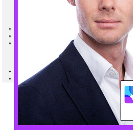
Blanc Brun
Mobilier
Cuisine
Brico Jardin
Agenda
Newsletter
Nos autres titres
Faire Savoir Faire
Aviasport
Univers Made in France
Qui sommes-nous
Contact