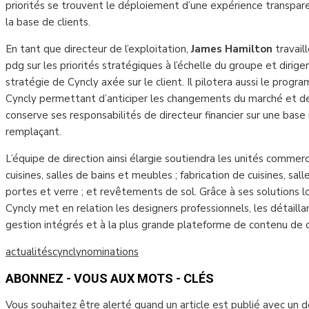
priorités se trouvent le déploiement d’une expérience transparen
la base de clients.
En tant que directeur de l’exploitation,
James Hamilton
travail
pdg sur les priorités stratégiques à l’échelle du groupe et diriger
stratégie de Cyncly axée sur le client. Il pilotera aussi le progr
Cyncly permettant d’anticiper les changements du marché et de d
conserve ses responsabilités de directeur financier sur une base i
remplaçant.
L’équipe de direction ainsi élargie soutiendra les unités commerc
cuisines, salles de bains et meubles ; fabrication de cuisines, sal
portes et verre ; et revêtements de sol. Grâce à ses solutions lo
Cyncly met en relation les designers professionnels, les détaillan
gestion intégrés et à la plus grande plateforme de contenu de
actualités
cyncly
nominations
ABONNEZ - VOUS AUX MOTS - CLÉS
Vous souhaitez être alerté quand un article est publié avec un 