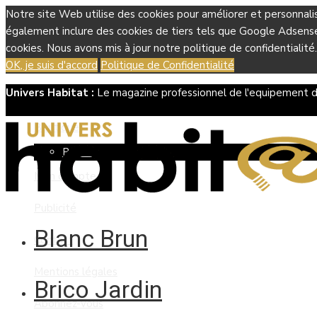
Notre site Web utilise des cookies pour améliorer et personnali
également inclure des cookies de tiers tels que Google Adsense, 
cookies. Nous avons mis à jour notre politique de confidentialité.
OK, je suis d'accord
Politique de Confidentialité
Univers Habitat :
Le magazine professionnel de l'equipement d
Boutique
Panier
Mon compte
Publicité
Blanc Brun
Contact
Mentions légales
Brico Jardin
Abonnez-vous