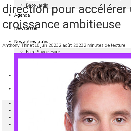
Brico Jardin
direction pour accélérer
Agenda
croissance ambitieuse
Newsletter
Nos autres titres
Anthony Thiriet
18 juin 2023
2 août 2023
2 minutes de lecture
Faire Savoir Faire
Aviasport
Univers Made in France
Qui sommes-nous
Contact
Le magazine
Actualités
Reportages
Les marchés