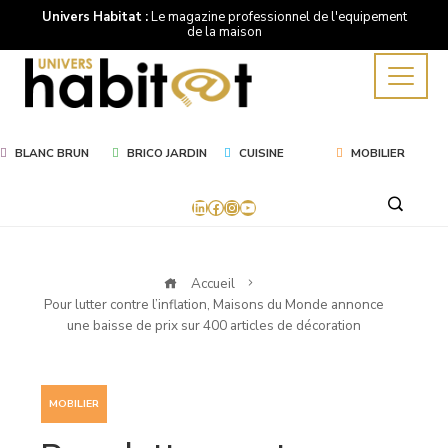
Univers Habitat :
Le magazine professionnel de l'equipement
de la maison
BLANC BRUN
BRICO JARDIN
CUISINE
MOBILIER
LinkedIn
Facebook
Instagram
YouTube
Accueil
Pour lutter contre l’inflation, Maisons du Monde annonce
une baisse de prix sur 400 articles de décoration
MOBILIER