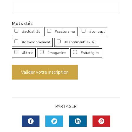
Mots clés
#actualités
#castorama
#concept
#développement
#espritmeuble2023
#literie
#magasins
#stratégies
Valider votre inscription
PARTAGER
FACEBOOK
TWITTER
LINKEDIN
PINTERES