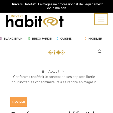
Univers Habitat :
Le magazine professionnel de l'equipement
de la maison
BLANC BRUN
BRICO JARDIN
CUISINE
MOBILIER
LinkedIn
Facebook
Instagram
YouTube
Accueil
Conforama redéfinit le concept de ses espaces literie
pour inciter les consommateurs à se rendre en magasin
MOBILIER