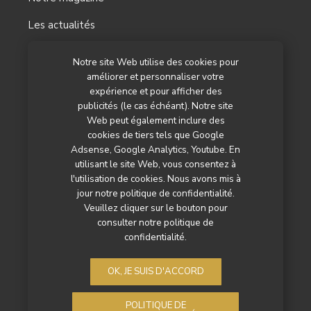
Les actualités
Les reportages
Notre site Web utilise des cookies pour
améliorer et personnaliser votre
Les marchés
expérience et pour afficher des
L’agenda
publicités (le cas échéant). Notre site
Web peut également inclure des
Newsletter
cookies de tiers tels que Google
Adsense, Google Analytics, Youtube. En
Nos autres titres
utilisant le site Web, vous consentez à
l'utilisation de cookies. Nous avons mis à
Qui sommes-nous ?
jour notre politique de confidentialité.
Veuillez cliquer sur le bouton pour
Contactez-nous
consulter notre politique de
confidentialité.
Mentions légales
Politique de confidentialité
OK, JE SUIS D'ACCORD
POLITIQUE DE