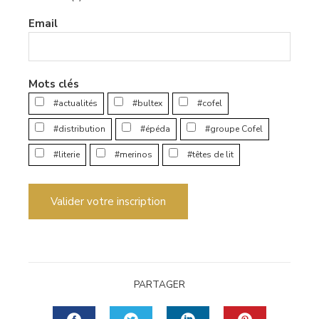
Email
Mots clés
#actualités
#bultex
#cofel
#distribution
#épéda
#groupe Cofel
#literie
#merinos
#têtes de lit
Valider votre inscription
PARTAGER