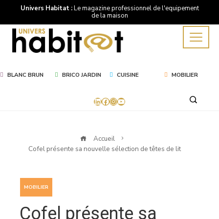
Univers Habitat :
Le magazine professionnel de l'equipement
de la maison
BLANC BRUN
BRICO JARDIN
CUISINE
MOBILIER
LinkedIn
Facebook
Instagram
YouTube
Accueil
Cofel présente sa nouvelle sélection de têtes de lit
MOBILIER
Cofel présente sa