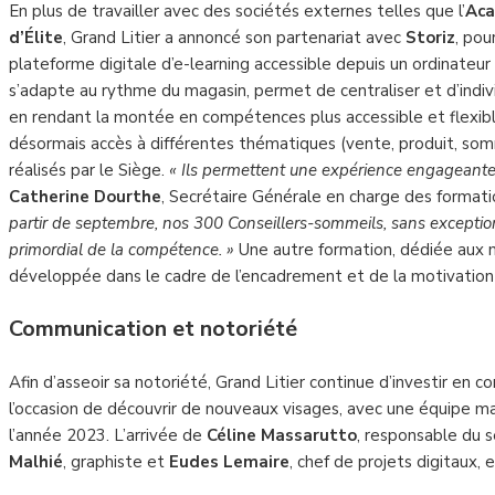
En plus de travailler avec des sociétés externes telles que l’
Aca
d’Élite
, Grand Litier a annoncé son partenariat avec
Storiz
, pou
plateforme digitale d’e-learning accessible depuis un ordinateur 
s’adapte au rythme du magasin, permet de centraliser et d’indivi
en rendant la montée en compétences plus accessible et flexibl
désormais accès à différentes thématiques (vente, produit, somm
réalisés par le Siège.
« Ils permettent une expérience engageante,
Catherine Dourthe
, Secrétaire Générale en charge des formati
partir de septembre, nos 300 Conseillers-sommeils, sans exception, 
primordial de la compétence. »
Une autre formation, dédiée aux 
développée dans le cadre de l’encadrement et de la motivation
Communication et notoriété
Afin d’asseoir sa notoriété, Grand Litier continue d’investir en 
l’occasion de découvrir de nouveaux visages, avec une équipe mar
l’année 2023. L’arrivée de
Céline Massarutto
, responsable du 
Malhié
, graphiste et
Eudes Lemaire
, chef de projets digitaux, 