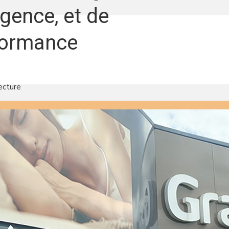
igence, et de
formance
ecture