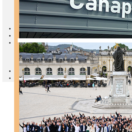
Blanc Brun
Mobilier
Cuisine
Brico Jardin
Agenda
Newsletter
Nos autres titres
Faire Savoir Faire
Aviasport
Univers Made in France
Qui sommes-nous
Contact