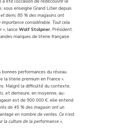
l a été l’occasion de redécouvrir le
, sous enseigne Grand Litier depuis
 et demi, 85 % des magasins ont
e importance considérable. Tout cela
r »
, lance
Wolf Stolpner
, Président.
randes marques de literie française
les bonnes performances du réseau
e la literie premium en France »,
. Malgré la difficulté du contexte,
ts, et demeure, en moyenne, au-
agasin est de 900 000 €, elle entend
 près de 45 % des magasin ont un
antage en nombre de ventes. Ce n’est
sur la culture de la performance »
,