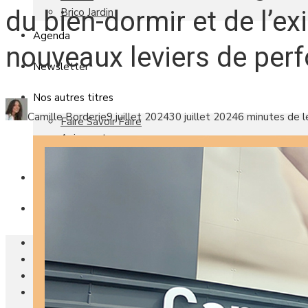
Brico Jardin
du bien-dormir et de l’ex
Agenda
nouveaux leviers de per
Newsletter
Nos autres titres
Camille Borderie
9 juillet 2024
30 juillet 2024
6 minutes de l
Faire Savoir Faire
Aviasport
Univers Made in France
Qui sommes-nous
Contact
Le magazine
Actualités
Reportages
Les marchés