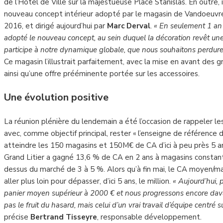
de l’Hôtel de Ville sur la majestueuse Place Stanislas. En outre, i
nouveau concept intérieur adopté par le magasin de Vandoeuvre
2016, et dirigé aujourd’hui par
Marc Derval
.
« En seulement 1 an
adopté le nouveau concept, au sein duquel la décoration revêt un
participe à notre dynamique globale, que nous souhaitons perdure
Ce magasin l’illustrait parfaitement, avec la mise en avant des g
ainsi qu’une offre prééminente portée sur les accessoires.
Une évolution positive
La réunion plénière du lendemain a été l’occasion de rappeler 
avec, comme objectif principal, rester « l’enseigne de référence d
atteindre les 150 magasins et 150M€ de CA d’ici à peu près 5 ans
Grand Litier a gagné 13,6 % de CA en 2 ans à magasins constan
dessus du marché de 3 à 5 %. Alors qu’à fin mai, le CA moyen/m
aller plus loin pour dépasser, d’ici 5 ans, le million.
« Aujourd’hui,
panier moyen supérieur à 2000 € et nous progressons encore dav
pas le fruit du hasard, mais celui d’un vrai travail d’équipe centré 
précise
Bertrand Tisseyre
, responsable développement.