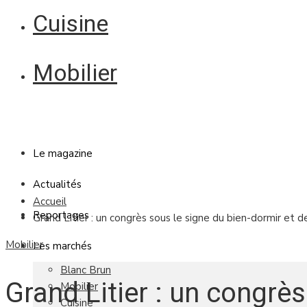
Cuisine
Mobilier
Le magazine
Actualités
Accueil
Reportages
Grand Litier : un congrès sous le signe du bien-dormir et 
Mobilier
Les marchés
Blanc Brun
Grand Litier : un congrès
Mobilier
Cuisine