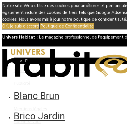
Notre site Web utilise des cookies pour améliorer et personnali
également inclure des cookies de tiers tels que Google Adsense, 
cookies. Nous avons mis à jour notre politique de confidentialité.
OK, je suis d'accord
Politique de Confidentialité
Univers Habitat :
Le magazine professionnel de l'equipement d
Boutique
Panier
Mon compte
Publicité
Blanc Brun
Contact
Mentions légales
Brico Jardin
Abonnez-vous