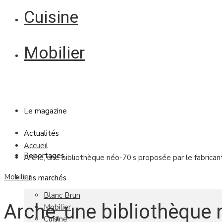
Cuisine
Mobilier
Le magazine
Actualités
Accueil
Reportages
Arche, une bibliothèque néo-70’s proposée par le fabrican
Mobilier
Les marchés
Blanc Brun
Arche, une bibliothèque 
Mobilier
Cuisine