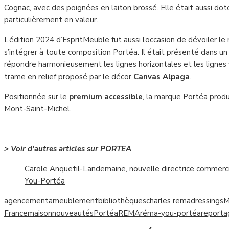
Cognac, avec des poignées en laiton brossé. Elle était aussi dot
particulièrement en valeur.
L’édition 2024 d’EspritMeuble fut aussi l’occasion de dévoiler le
s’intégrer à toute composition Portéa. Il était présenté dans u
répondre harmonieusement les lignes horizontales et les lignes v
trame en relief proposé par le décor
Canvas Alpaga
.
Positionnée sur le
premium accessible
, la marque Portéa produ
Mont-Saint-Michel.
–
>
V
oir d’autres articles sur PORTEA
Carole Anquetil-Landemaine, nouvelle directrice commerc
You-Portéa
agencement
ameublement
bibliothèques
charles rema
dressings
M
France
maison
nouveautés
Portéa
REMA
réma-you-portéa
reporta