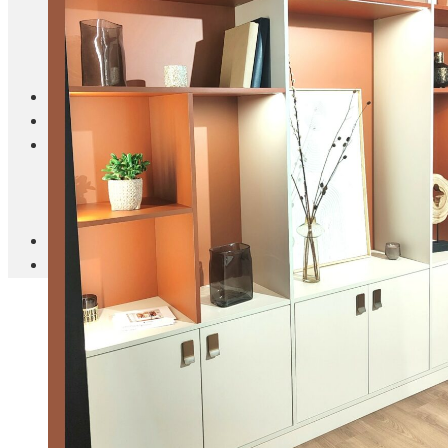
Blanc Brun
Mobilier
Cuisine
Brico Jardin
Agenda
Newsletter
Nos autres titres
Faire Savoir Faire
Aviasport
Univers Made in France
Qui sommes-nous
Contact