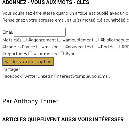
ABONNEZ - VOUS AUX MOTS - CLÉS
Vous souhaitez être alerté quand un article est publié avec un 
Renseignez votre adresse email et le(s) mot(s) clé souhaité(s) 
Email
Mots clés
#agencement
#ameublement
#bibliothèque
#Made In France
#maison
#nouveautés
#Portéa
#R
#reportages
#sur-mesure
#you
Valider votre inscription
Partager
Facebook
Twitter
LinkedIn
Pinterest
Stumbleupon
Email
Par Anthony Thiriet
ARTICLES QUI PEUVENT AUSSI VOUS INTÉRESSER