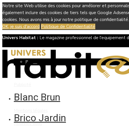
Notre site Web utilise des cookies pour améliorer et personnali
également inclure des cookies de tiers tels que Google Adsense, 
cookies. Nous avons mis à jour notre politique de confidentialité.
OK, je suis d'accord
Politique de Confidentialité
Univers Habitat :
Le magazine professionnel de l'equipement d
Boutique
Panier
Mon compte
Publicité
Blanc Brun
Contact
Mentions légales
Brico Jardin
Abonnez-vous