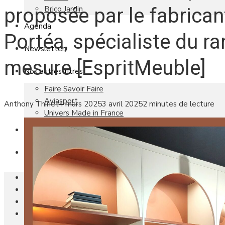
Brico Jardin
proposée par le fabrican
Agenda
Portéa, spécialiste du r
Newsletter
mesure [EspritMeuble]
Nos autres titres
Faire Savoir Faire
Aviasport
Anthony Thiriet
4 mars 2025
3 avril 2025
2 minutes de lecture
Univers Made in France
Qui sommes-nous
Contact
Le magazine
Actualités
Reportages
Les marchés