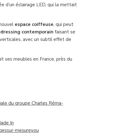
ée d’un éclairage LED, qui la mettait
 nouvel
espace coiffeuse
, qui peut
n
dressing contemporain
faisant se
erticales, avec un subtil effet de
it ses meubles en France, près du
iale du groupe Charles Réma-
ade In
ges
sur-mesure
you