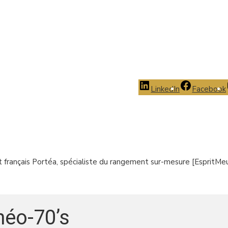
LinkedIn
Facebook
t français Portéa, spécialiste du rangement sur-mesure [EspritMe
néo-70’s