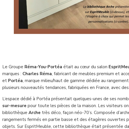
Le Groupe
Réma-You-Portéa
était au cœur du salon
EspritMe
marques :
Charles Réma
, fabricant de meubles premium et acces
et
Portéa
, marque milieu/haut de gamme dédiée au rangement s
plusieurs nouveautés tendances, fabriquées en France, avec des f
L’espace dédié à Portéa présentait quelques-unes de ses nombr
sur-mesure
pour toute les pièces de la maison. Les visiteurs 
bibliothèque
Arche
très déco, façon néo-70’s. Composée d’arche
rangements fermés en partie basse et des étagères ouvertes po
objets. Sur EspritMeuble, cette bibliothèque était présentée d