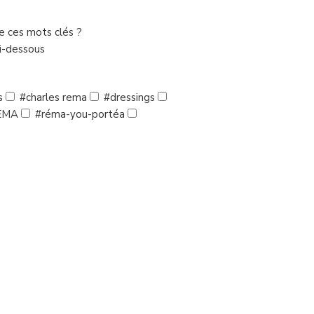
de ces mots clés ?
ci-dessous
s
#charles rema
#dressings
EMA
#réma-you-portéa