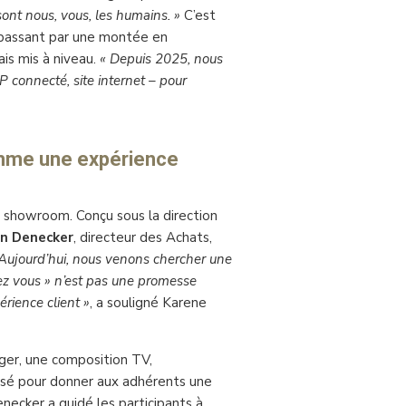
sont nous, vous, les humains. »
C’est
 passant par une montée en
is mis à niveau.
« Depuis 2025, nous
P connecté, site internet – pour
me une expérience
u showroom. Conçu sous la direction
n Denecker
, directeur des Achats,
Aujourd’hui, nous venons chercher une
ez vous » n’est pas une promesse
périence client »
, a souligné Karene
nger, une composition TV,
sé pour donner aux adhérents une
necker a guidé les participants à