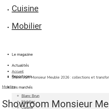
Cuisine
Mobilier
Le magazine
Actualités
Accueil
Reportages
Showroom Monsieur Meuble 2026 : collections et transforma
Mobilier
Les marchés
Blanc Brun
Showroom Monsieur Meu
Mobilier
Cuisine