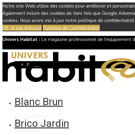
Notre site Web utilise des cookies pour améliorer et personnali
également inclure des cookies de tiers tels que Google Adsense, 
cookies. Nous avons mis à jour notre politique de confidentialité.
OK, je suis d'accord
Politique de Confidentialité
Univers Habitat :
Le magazine professionnel de l'equipement d
Boutique
Panier
Mon compte
Publicité
Blanc Brun
Contact
Mentions légales
Brico Jardin
Abonnez-vous