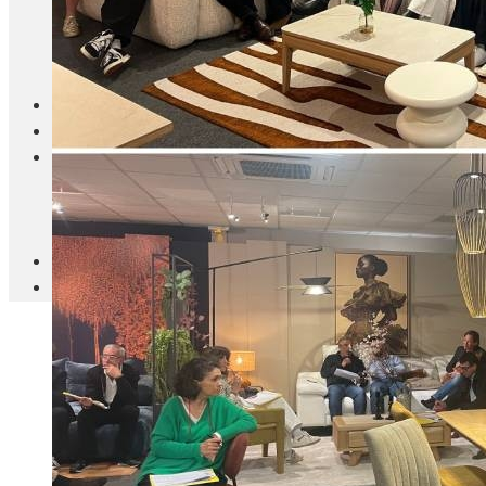
Blanc Brun
Mobilier
Cuisine
Brico Jardin
Agenda
Newsletter
Nos autres titres
Faire Savoir Faire
Aviasport
Univers Made in France
Qui sommes-nous
Contact