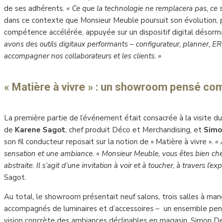
de ses adhérents
. « Ce que la technologie ne remplacera pas, ce 
dans ce contexte que Monsieur Meuble poursuit son évolution,
compétence accélérée, appuyée sur un dispositif digital désorma
avons des outils digitaux performants – configurateur, planner, ER
accompagner nos collaborateurs et les clients. »
« Matière à vivre » : un showroom pensé
com
La première partie de l’événement était consacrée à la visite d
de
Karene Sagot
, chef produit Déco et Merchandising, et
Simo
son fil conducteur reposait sur la notion de « Matière à vivre ».
« 
sensation et une ambiance. « Monsieur Meuble, vous êtes bien ch
abstraite. Il s’agit d’une invitation à voir et à toucher, à travers l’ex
Sagot.
Au total, le showroom présentait neuf salons, trois salles à ma
accompagnés de luminaires et d’accessoires – un ensemble pen
vision concrète des ambiances déclinables en magasin. Simon De