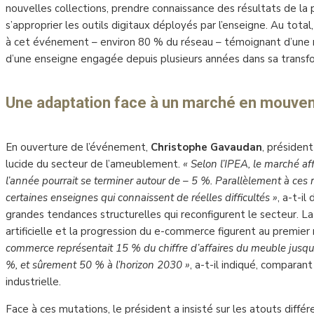
nouvelles collections, prendre connaissance des résultats de l
s’approprier les outils digitaux déployés par l’enseigne. Au tota
à cet événement – environ 80 % du réseau – témoignant d’une mo
d’une enseigne engagée depuis plusieurs années dans sa transf
Une adaptation face à un marché en mouve
En ouverture de l’événement,
Christophe Gavaudan
, présiden
lucide du secteur de l’ameublement.
« Selon l’IPEA, le marché af
l’année pourrait se terminer autour de – 5 %. Parallèlement à ces 
certaines enseignes qui connaissent de réelles difficultés »
, a-t-il
grandes tendances structurelles qui reconfigurent le secteur. La
artificielle et la progression du e-commerce figurent au premier
commerce représentait 15 % du chiffre d’affaires du meuble jusqu’
%, et sûrement 50 % à l’horizon 2030 »
, a-t-il indiqué, comparan
industrielle.
Face à ces mutations, le président a insisté sur les atouts différ