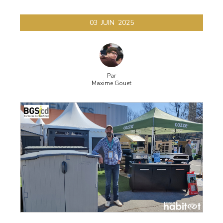
jardin
03
JUIN
2025
Par
Maxime Gouet