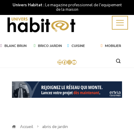
Univers Habitat :
Le magazine professionnel de l'equipement
de la maison
BLANC BRUN
BRICO JARDIN
CUISINE
MOBILIER
LinkedIn
Facebook
Instagram
YouTube
Mot
Clé
abris
de
Accueil
abris de jardin