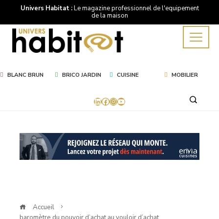
Univers Habitat :
Le magazine professionnel de l'equipement
de la maison
BLANC BRUN
BRICO JARDIN
CUISINE
MOBILIER
LinkedIn
Facebook
Instagram
YouTube
Mot
Clé
baromètre
du
Accueil
baromètre du pouvoir d’achat au vouloir d’achat