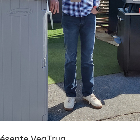
résente VegTrug,