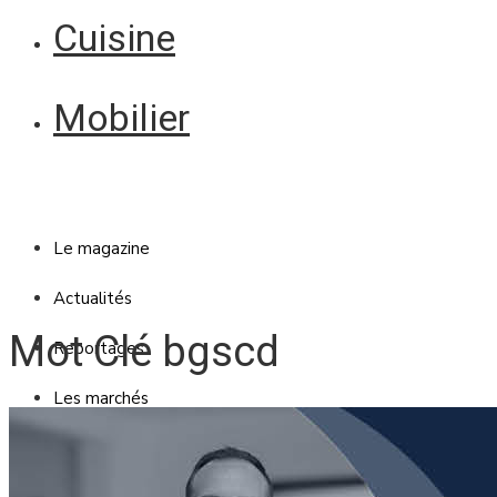
Cuisine
Mobilier
Le magazine
Actualités
Mot Clé bgscd
Reportages
Les marchés
Blanc Brun
Mobilier
Cuisine