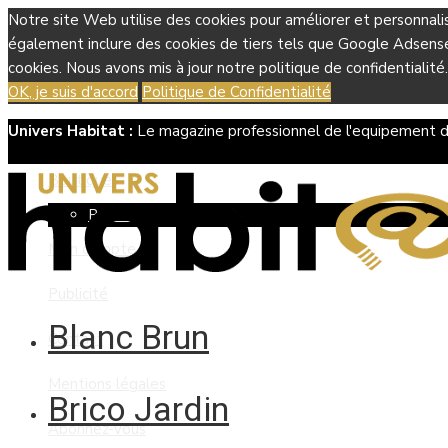
Notre site Web utilise des cookies pour améliorer et personnali
également inclure des cookies de tiers tels que Google Adsense, 
cookies. Nous avons mis à jour notre politique de confidentialité.
OK, je suis d'accord
Politique de Confidentialité
Univers Habitat :
Le magazine professionnel de l'equipement d
Boutique
Panier
Mon compte
Publicité
Blanc Brun
Contact
Mentions légales
Brico Jardin
Abonnez-vous