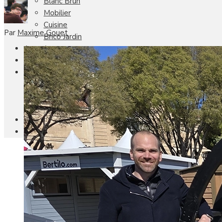
Blanc Brun
Mobilier
Cuisine
Par
Maxime Gouet
Brico Jardin
Agenda
Newsletter
Nos autres titres
Faire Savoir Faire
Aviasport
Univers Made in France
Qui sommes-nous
Contact