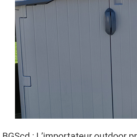
BGScd : L’importateur outdoor p