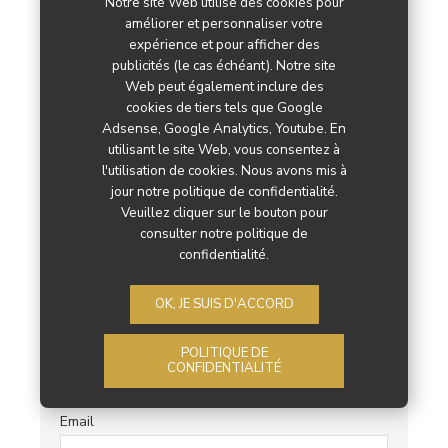
Notre site Web utilise des cookies pour
améliorer et personnaliser votre
expérience et pour afficher des
publicités (le cas échéant). Notre site
Web peut également inclure des
Maisons du Monde a trouvé un accord
cookies de tiers tels que Google
de refinancement
Adsense, Google Analytics, Youtube. En
utilisant le site Web, vous consentez à
La Rédaction
22 juin 2026
l'utilisation de cookies. Nous avons mis à
jour notre politique de confidentialité.
Veuillez cliquer sur le bouton pour
NEWSLETTER
consulter notre politique de
confidentialité.
Prénom
OK, JE SUIS D'ACCORD
Nom
POLITIQUE DE
CONFIDENTIALITÉ
Email