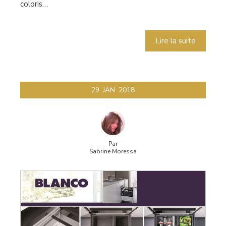
coloris…
Lire la suite
29
JAN
2018
Par
Sabrine Moressa