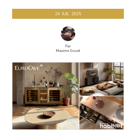
vin
24
JUIL
2025
horizontale
Par
Maxime Gouet