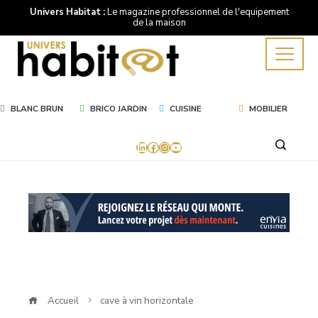
Univers Habitat :
Le magazine professionnel de l'equipement
de la maison
BLANC BRUN
BRICO JARDIN
CUISINE
MOBILIER
LinkedIn
Facebook
Instagram
YouTube
Mot
Clé
cave
à
Accueil
cave à vin horizontale