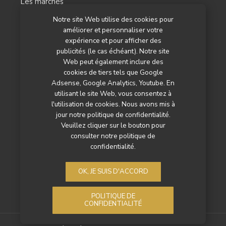
Les marchés
Notre site Web utilise des cookies pour
L’agenda
améliorer et personnaliser votre
Newsletter
expérience et pour afficher des
publicités (le cas échéant). Notre site
Nos autres titres
Web peut également inclure des
cookies de tiers tels que Google
Qui sommes-nous ?
Adsense, Google Analytics, Youtube. En
utilisant le site Web, vous consentez à
Contactez-nous
l'utilisation de cookies. Nous avons mis à
jour notre politique de confidentialité.
Mentions légales
Veuillez cliquer sur le bouton pour
consulter notre politique de
Politique de confidentialité
confidentialité.
OK, JE SUIS D'ACCORD
POLITIQUE DE
CONFIDENTIALITÉ