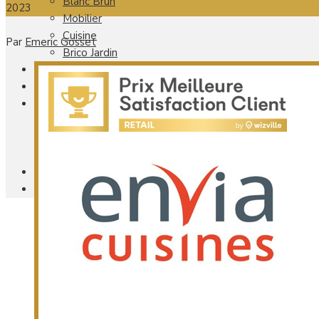
Blanc Brun
2023
Mobilier
Cuisine
Par
Emeric Gosset
Brico Jardin
Agenda
Newsletter
Nos autres titres
Faire Savoir Faire
Aviasport
Univers Made in France
Qui sommes-nous
Contact