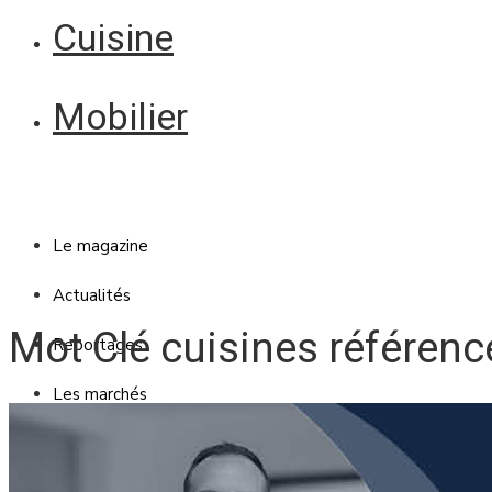
Cuisine
Mobilier
Le magazine
Actualités
Mot Clé cuisines référenc
Reportages
Les marchés
Blanc Brun
Mobilier
Cuisine