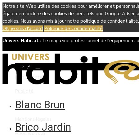
Notre site Web utilise des cookies pour améliorer et personnali
également inclure des cookies de tiers tels que Google Adsense, 
cookies. Nous avons mis à jour notre politique de confidentialité.
OK, je suis d'accord
Politique de Confidentialité
Univers Habitat :
Le magazine professionnel de l'equipement d
Boutique
Panier
Mon compte
Publicité
Blanc Brun
Contact
Mentions légales
Brico Jardin
Abonnez-vous