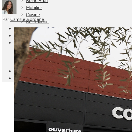
Blanc Brun
Mobilier
Cuisine
Par
Camille Borderie
Brico Jardin
Agenda
Newsletter
Nos autres titres
Faire Savoir Faire
Aviasport
Univers Made in France
Qui sommes-nous
Contact