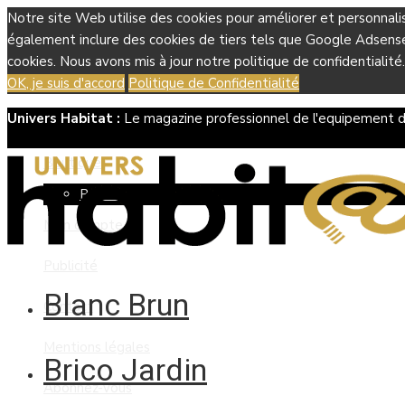
Notre site Web utilise des cookies pour améliorer et personnali
également inclure des cookies de tiers tels que Google Adsense, 
cookies. Nous avons mis à jour notre politique de confidentialité.
OK, je suis d'accord
Politique de Confidentialité
Univers Habitat :
Le magazine professionnel de l'equipement d
Boutique
Panier
Mon compte
Publicité
Blanc Brun
Contact
Mentions légales
Brico Jardin
Abonnez-vous