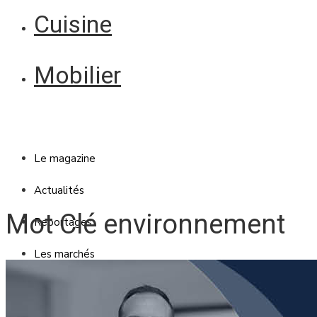
Cuisine
Mobilier
Le magazine
Actualités
Mot Clé environnement
Reportages
Les marchés
Blanc Brun
Mobilier
Cuisine