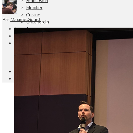
Blanc Brun
Mobilier
Cuisine
Par
Maxime Gouet
Brico Jardin
Agenda
Newsletter
Nos autres titres
Faire Savoir Faire
Aviasport
Univers Made in France
Qui sommes-nous
Contact