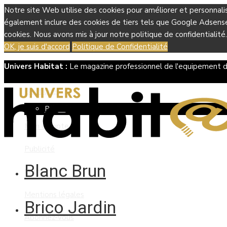
Notre site Web utilise des cookies pour améliorer et personnali
également inclure des cookies de tiers tels que Google Adsense, 
cookies. Nous avons mis à jour notre politique de confidentialité.
OK, je suis d'accord
Politique de Confidentialité
Univers Habitat :
Le magazine professionnel de l'equipement d
Boutique
Panier
Mon compte
Publicité
Blanc Brun
Contact
Mentions légales
Brico Jardin
Abonnez-vous