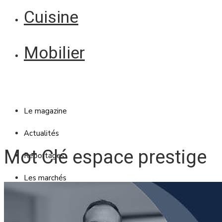
Cuisine
Mobilier
Le magazine
Actualités
Mot Clé espace prestige
Reportages
Les marchés
Blanc Brun
Mobilier
Cuisine