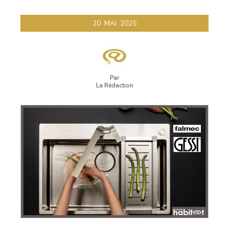
20
MAI
2025
Par
La Rédaction