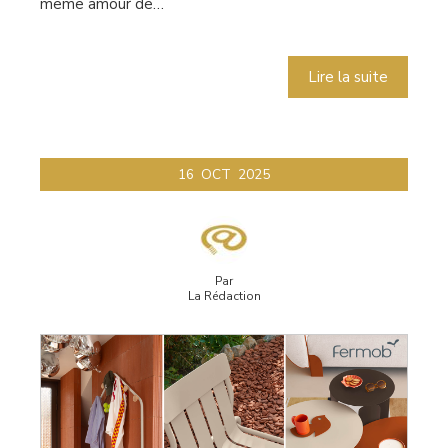
même amour de…
Lire la suite
16
OCT
2025
Par
La Rédaction