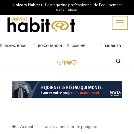
Univers Habitat :
Le magazine professionnel de l'equipement
de la maison
BLANC BRUN
BRICO JARDIN
CUISINE
MOBILIER
LinkedIn
Facebook
Instagram
YouTube
Mot
Clé
françois-
melchior
Accueil
françois-melchior de polignac