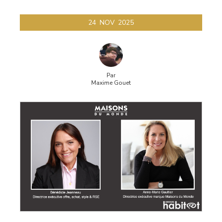
de
24
NOV
2025
polignac
Par
Maxime Gouet