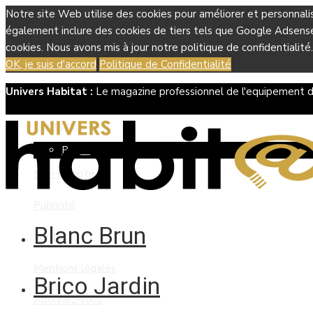
Notre site Web utilise des cookies pour améliorer et personnali
également inclure des cookies de tiers tels que Google Adsense, 
cookies. Nous avons mis à jour notre politique de confidentialité.
OK, je suis d'accord
Politique de Confidentialité
Univers Habitat :
Le magazine professionnel de l'equipement d
Boutique
Panier
Mon compte
Publicité
Blanc Brun
Contact
Mentions légales
Brico Jardin
Abonnez-vous