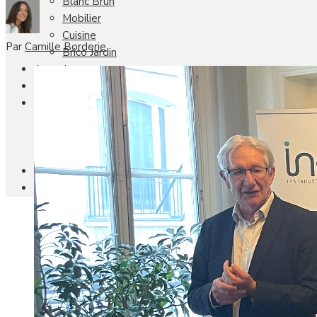
Blanc Brun
Mobilier
Cuisine
Par
Camille Borderie
Brico Jardin
Agenda
Newsletter
Nos autres titres
Faire Savoir Faire
Aviasport
Univers Made in France
Qui sommes-nous
Contact