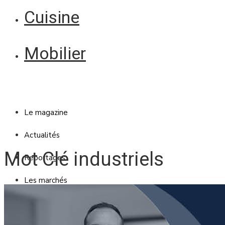
Cuisine
Mobilier
Le magazine
Actualités
Mot Clé industriels
Reportages
Les marchés
Blanc Brun
Mobilier
Cuisine