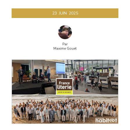
spiesser
23
JUIN
2025
Par
Maxime Gouet