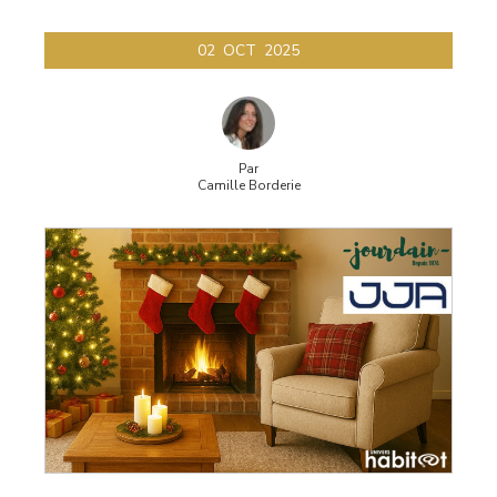
02
OCT
2025
Par
Camille Borderie