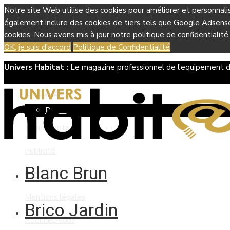
Notre site Web utilise des cookies pour améliorer et personnali
également inclure des cookies de tiers tels que Google Adsense, 
cookies. Nous avons mis à jour notre politique de confidentialité.
OK, je suis d'accord
Politique de Confidentialité
Univers Habitat :
Le magazine professionnel de l'equipement d
Boutique
Panier
Mon compte
Publicité
Blanc Brun
Contact
Mentions légales
Brico Jardin
Abonnez-vous