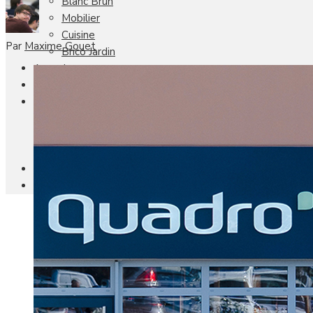
Blanc Brun
Mobilier
Cuisine
Par
Maxime Gouet
Brico Jardin
Agenda
Newsletter
Nos autres titres
Faire Savoir Faire
Aviasport
Univers Made in France
Qui sommes-nous
Contact