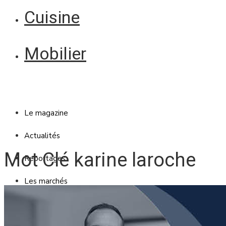
Cuisine
Mobilier
Le magazine
Actualités
Mot Clé karine laroche
Reportages
Les marchés
Blanc Brun
Mobilier
Cuisine