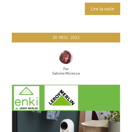
Lire la suite
30
NOV
2022
Par
Sabrine Moressa