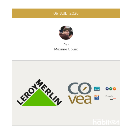
06
JUIL
2026
Par
Maxime Gouet