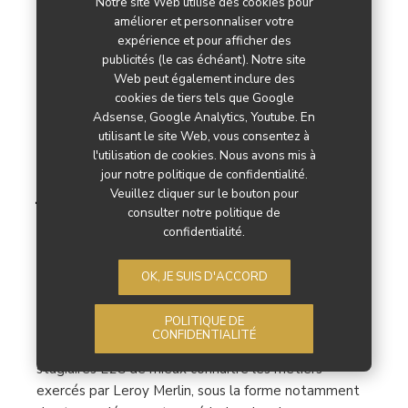
Notre site Web utilise des cookies pour
améliorer et personnaliser votre
Signature d’un partenariat
expérience et pour afficher des
publicités (le cas échéant). Notre site
entre le Réseau E2C France
Web peut également inclure des
cookies de tiers tels que Google
et Leroy Merlin pour
Adsense, Google Analytics, Youtube. En
utilisant le site Web, vous consentez à
favoriser l’insertion des
l'utilisation de cookies. Nous avons mis à
jour notre politique de confidentialité.
jeunes éloignés de l’emploi
Veuillez cliquer sur le bouton pour
consulter notre politique de
confidentialité.
BRICO JARDIN
OK, JE SUIS D'ACCORD
L'engagement et le soutien de Leroy Merlin aux
côtés du Réseau E2C France s'articulent autour de
POLITIQUE DE
plusieurs actions : La mise en place de temps
CONFIDENTIALITÉ
d'échanges et de découvertes permettant aux
stagiaires E2C de mieux connaître les métiers
exercés par Leroy Merlin, sous la forme notamment