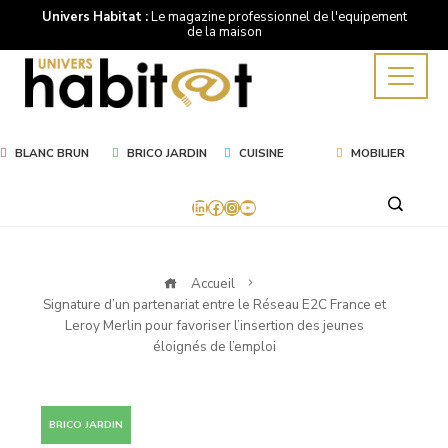
Univers Habitat :
Le magazine professionnel de l'equipement
de la maison
BLANC BRUN
BRICO JARDIN
CUISINE
MOBILIER
LinkedIn
Facebook
Instagram
YouTube
Accueil
Signature d’un partenariat entre le Réseau E2C France et
Leroy Merlin pour favoriser l’insertion des jeunes
éloignés de l’emploi
BRICO JARDIN