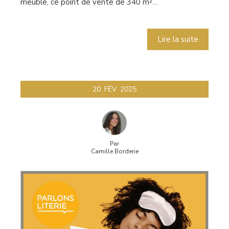
meuble, ce point de vente de 340 m²…
Lire la suite
20
FÉV
2025
Par
Camille Borderie