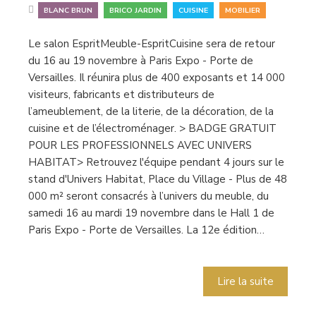
,
,
,
BLANC BRUN
BRICO JARDIN
CUISINE
MOBILIER
Le salon EspritMeuble-EspritCuisine sera de retour
du 16 au 19 novembre à Paris Expo - Porte de
Versailles. Il réunira plus de 400 exposants et 14 000
visiteurs, fabricants et distributeurs de
l’ameublement, de la literie, de la décoration, de la
cuisine et de l’électroménager. > BADGE GRATUIT
POUR LES PROFESSIONNELS AVEC UNIVERS
HABITAT> Retrouvez l'équipe pendant 4 jours sur le
stand d'Univers Habitat, Place du Village - Plus de 48
000 m² seront consacrés à l’univers du meuble, du
samedi 16 au mardi 19 novembre dans le Hall 1 de
Paris Expo - Porte de Versailles. La 12e édition…
Lire la suite