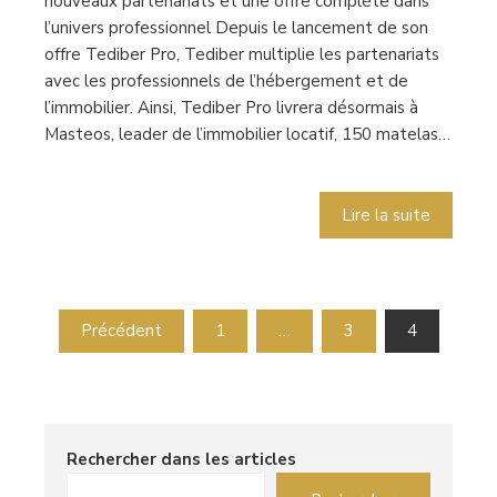
nouveaux partenariats et une offre complète dans
l’univers professionnel Depuis le lancement de son
offre Tediber Pro, Tediber multiplie les partenariats
avec les professionnels de l’hébergement et de
l’immobilier. Ainsi, Tediber Pro livrera désormais à
Masteos, leader de l’immobilier locatif, 150 matelas…
Lire la suite
Pagination
Précédent
1
…
3
4
des
publications
Rechercher dans les articles