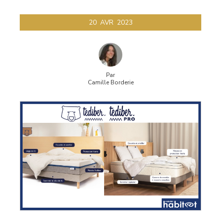
20
AVR
2023
Par
Camille Borderie