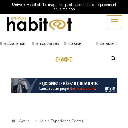
Univers Habitat :
Le magazine professionnel de l'equipement
de la maison
BLANC BRUN
BRICO JARDIN
CUISINE
MOBILIER
LinkedIn
Facebook
Instagram
YouTube
Mot
Clé
Miele
Experience
Accueil
Miele Experience Center