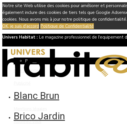
Notre site Web utilise des cookies pour améliorer et personnali
également inclure des cookies de tiers tels que Google Adsense, 
cookies. Nous avons mis à jour notre politique de confidentialité.
OK, je suis d'accord
Politique de Confidentialité
Univers Habitat :
Le magazine professionnel de l'equipement d
Boutique
Panier
Mon compte
Publicité
Blanc Brun
Contact
Mentions légales
Brico Jardin
Abonnez-vous