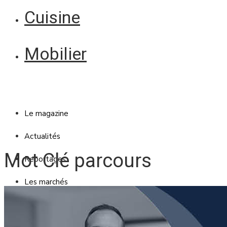
Cuisine
Mobilier
Le magazine
Actualités
Mot Clé parcours
Reportages
Les marchés
Blanc Brun
Mobilier
Cuisine