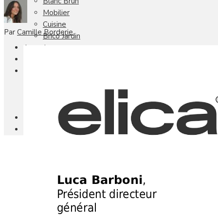
Blanc Brun
Mobilier
Cuisine
Par
Camille Borderie
Brico Jardin
Agenda
Newsletter
Nos autres titres
Faire Savoir Faire
Aviasport
Univers Made in France
Qui sommes-nous
Contact