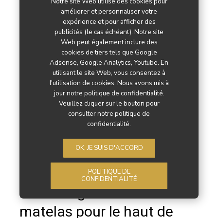
Notre site Web utilise des cookies pour
améliorer et personnaliser votre
Par
expérience et pour afficher des
Anthony Thiriet
publicités (le cas échéant). Notre site
Web peut également inclure des
cookies de tiers tels que Google
Adsense, Google Analytics, Youtube. En
utilisant le site Web, vous consentez à
l'utilisation de cookies. Nous avons mis à
jour notre politique de confidentialité.
Veuillez cliquer sur le bouton pour
consulter notre politique de
confidentialité.
OK, JE SUIS D'ACCORD
Polypreen lance une
POLITIQUE DE
CONFIDENTIALITÉ
nouvelle gamme de
matelas pour le haut de