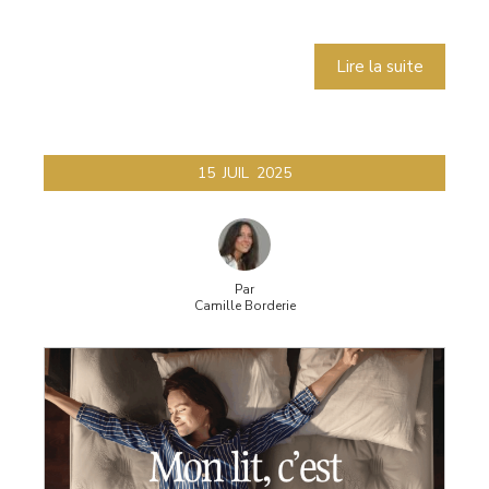
Lire la suite
15
JUIL
2025
Par
Camille Borderie