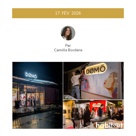
17
FÉV
2026
Par
Camille Borderie