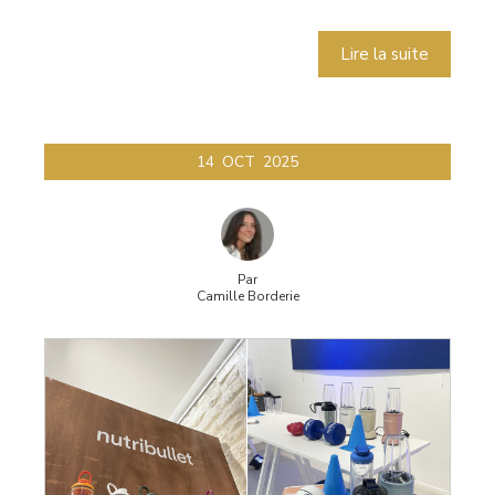
Lire la suite
14
OCT
2025
Par
Camille Borderie