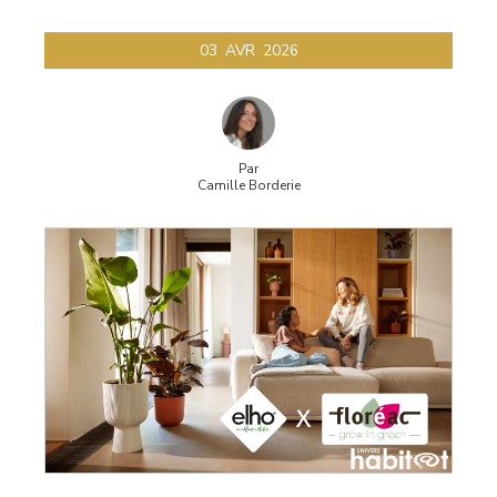
03
AVR
2026
Par
Camille Borderie