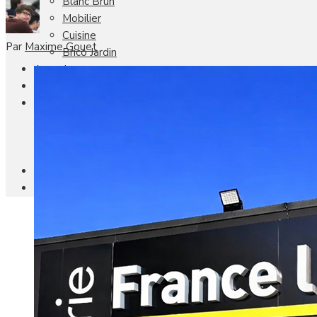
Blanc Brun
Mobilier
Cuisine
Par
Maxime Gouet
Brico Jardin
Agenda
Newsletter
Nos autres titres
Faire Savoir Faire
Aviasport
Univers Made in France
Qui sommes-nous
Contact