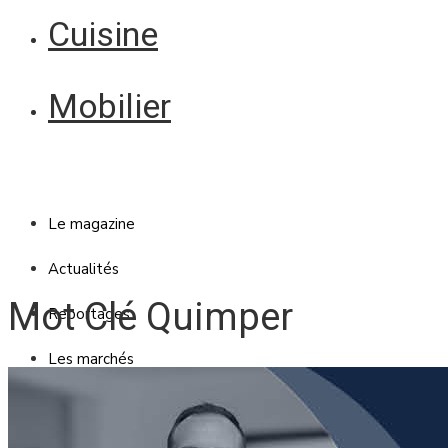
Cuisine
Mobilier
Le magazine
Actualités
Mot Clé Quimper
Reportages
Les marchés
Blanc Brun
Mobilier
Cuisine