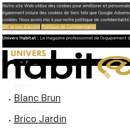
Notre site Web utilise des cookies pour améliorer et personnali
également inclure des cookies de tiers tels que Google Adsense, 
cookies. Nous avons mis à jour notre politique de confidentialité.
OK, je suis d'accord
Politique de Confidentialité
Univers Habitat :
Le magazine professionnel de l'equipement d
Boutique
Panier
Mon compte
Publicité
Blanc Brun
Contact
Mentions légales
Brico Jardin
Abonnez-vous