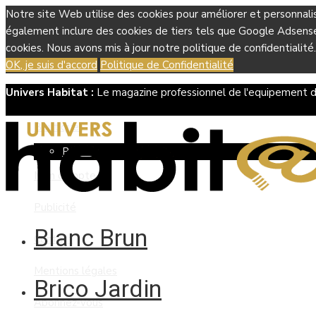
Notre site Web utilise des cookies pour améliorer et personnali
également inclure des cookies de tiers tels que Google Adsense, 
cookies. Nous avons mis à jour notre politique de confidentialité.
OK, je suis d'accord
Politique de Confidentialité
Univers Habitat :
Le magazine professionnel de l'equipement d
Boutique
Panier
Mon compte
Publicité
Blanc Brun
Contact
Mentions légales
Brico Jardin
Abonnez-vous