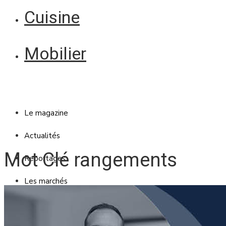
Cuisine
Mobilier
Le magazine
Actualités
Mot Clé rangements
Reportages
Les marchés
Blanc Brun
Mobilier
Cuisine