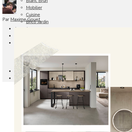
Blanc Brun
Mobilier
Cuisine
Par
Maxime Gouet
Brico Jardin
Agenda
Newsletter
Nos autres titres
Faire Savoir Faire
Aviasport
Univers Made in France
Qui sommes-nous
Contact