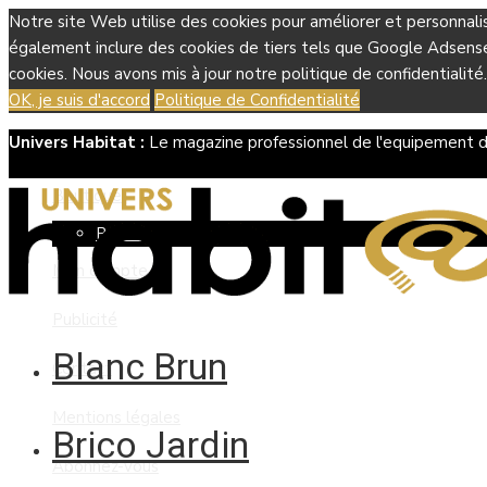
Notre site Web utilise des cookies pour améliorer et personnali
également inclure des cookies de tiers tels que Google Adsense, 
cookies. Nous avons mis à jour notre politique de confidentialité.
OK, je suis d'accord
Politique de Confidentialité
Univers Habitat :
Le magazine professionnel de l'equipement d
Boutique
Panier
Mon compte
Publicité
Blanc Brun
Contact
Mentions légales
Brico Jardin
Abonnez-vous