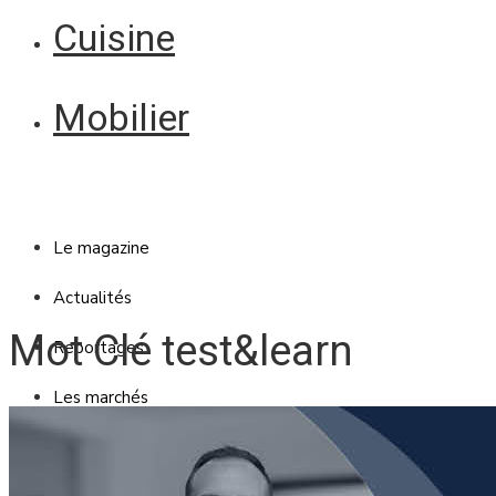
Cuisine
Mobilier
Le magazine
Actualités
Mot Clé test&learn
Reportages
Les marchés
Blanc Brun
Mobilier
Cuisine