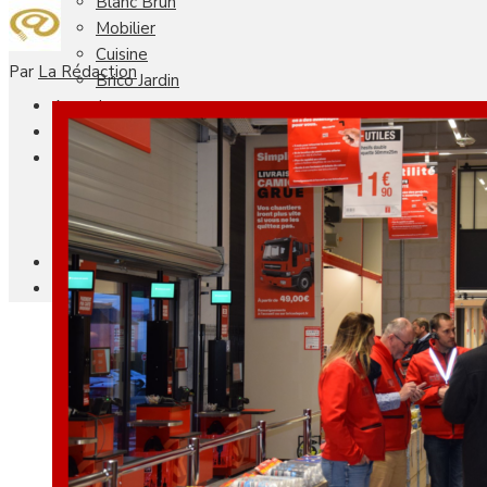
Blanc Brun
Mobilier
Cuisine
Par
La Rédaction
Brico Jardin
Agenda
Newsletter
Nos autres titres
Faire Savoir Faire
Aviasport
Univers Made in France
Qui sommes-nous
Contact