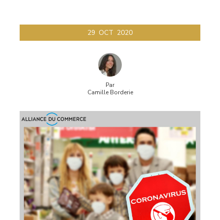
29
OCT
2020
Par
Camille Borderie