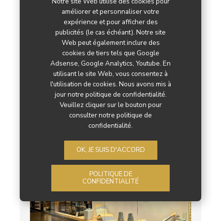
Notre site Web utilise des cookies pour
améliorer et personnaliser votre
expérience et pour afficher des
publicités (le cas échéant). Notre site
Web peut également inclure des
cookies de tiers tels que Google
Adsense, Google Analytics, Youtube. En
utilisant le site Web, vous consentez à
l'utilisation de cookies. Nous avons mis à
jour notre politique de confidentialité.
Ikea inaugure son premier magasin
Veuillez cliquer sur le bouton pour
compact à Limoges
consulter notre politique de
confidentialité.
Camille Borderie
27 mai 2026
OK, JE SUIS D'ACCORD
POLITIQUE DE
CONFIDENTIALITÉ