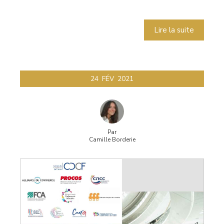
Lire la suite
24
FÉV
2021
Par
Camille Borderie