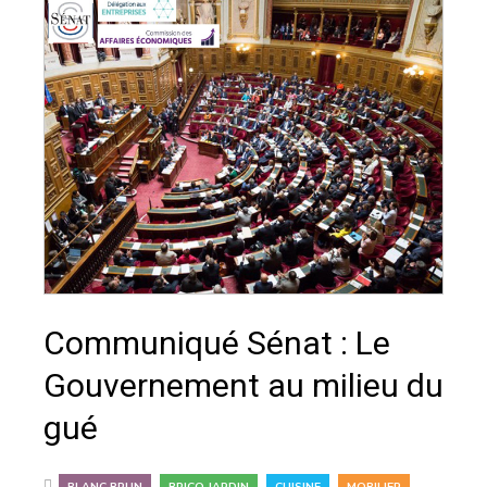
Communiqué Sénat : Le
Gouvernement au milieu du
gué
,
,
,
BLANC BRUN
BRICO JARDIN
CUISINE
MOBILIER