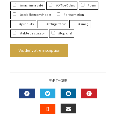
#machine à café
#OfficeRiders
#pem
#petit éléctroménager
#présentation
#produits
#réfrigérateur
#smeg
#table de cuisson
#top chef
Valider votre inscription
PARTAGER
FACEBOOK
TWITTER
LINKEDIN
PINTERES