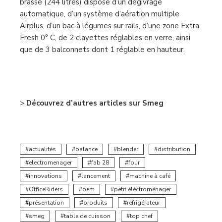
brassé (244 litres) dispose d’un dégivrage
automatique, d’un système d’aération multiple
Airplus, d’un bac à légumes sur rails, d’une zone Extra
Fresh 0° C, de 2 clayettes réglables en verre, ainsi
que de 3 balconnets dont 1 réglable en hauteur.
–
>
Découvrez d’autres articles sur Smeg
actualités
balance
blender
distribution
electromenager
fab 28
four
innovations
lancement
machine à café
OfficeRiders
pem
petit éléctroménager
présentation
produits
réfrigérateur
smeg
table de cuisson
top chef