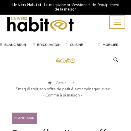
Univers Habitat :
Le magazine professionnel de l'equipement
de la maison
BLANC BRUN
BRICO JARDIN
CUISINE
MOBILIER
LinkedIn
Facebook
Instagram
YouTube
Accueil
Smeg élargit son offre de petit électroménager, avec
« Comme à la maison »
BLANC BRUN