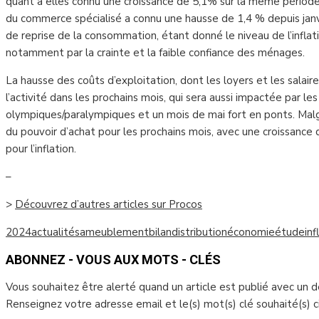
quant à elles connu une croissance de 5,1% sur la même période.
du commerce spécialisé a connu une hausse de 1,4 % depuis janvie
de reprise de la consommation, étant donné le niveau de l’inflati
notamment par la crainte et la faible confiance des ménages.
La hausse des coûts d’exploitation, dont les loyers et les salaires,
l’activité dans les prochains mois, qui sera aussi impactée par le
olympiques/paralympiques et un mois de mai fort en ponts. Malg
du pouvoir d’achat pour les prochains mois, avec une croissance 
pour l’inflation.
–
>
Découvrez d’autres articles sur Procos
2024
actualités
ameublement
bilan
distribution
économie
étude
inf
ABONNEZ - VOUS AUX MOTS - CLÉS
Vous souhaitez être alerté quand un article est publié avec un 
Renseignez votre adresse email et le(s) mot(s) clé souhaité(s) 