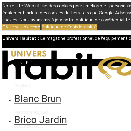
Notre site Web utilise des cookies pour améliorer et personnali
également inclure des cookies de tiers tels que Google Adsense, 
cookies. Nous avons mis à jour notre politique de confidentialité.
OK, je suis d'accord
Politique de Confidentialité
Univers Habitat :
Le magazine professionnel de l'equipement d
Boutique
Panier
Mon compte
Publicité
Blanc Brun
Contact
Mentions légales
Brico Jardin
Abonnez-vous