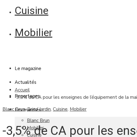
Cuisine
Mobilier
Le magazine
Actualités
Accueil
Reportages
-3,5% de CA pour les enseignes de l’équipement de la mais
Blanc Brun
,
Brico Jardin
,
Cuisine
,
Mobilier
Les marchés
Blanc Brun
-3,5% de CA pour les en
Mobilier
Cuisine