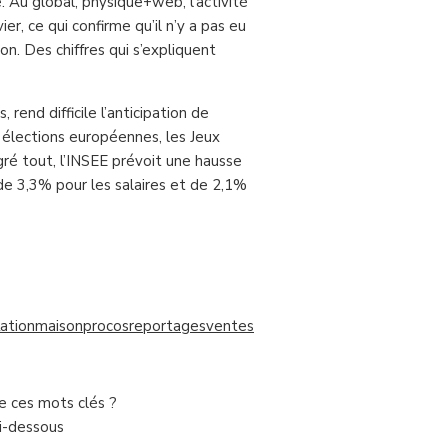
 Au global, physique+web, l’activité
r, ce qui confirme qu’il n’y a pas eu
on. Des chiffres qui s’expliquent
 rend difficile l’anticipation de
s élections européennes, les Jeux
ré tout, l’INSEE prévoit une hausse
de 3,3% pour les salaires et de 2,1%
lation
maison
procos
reportages
ventes
de ces mots clés ?
ci-dessous