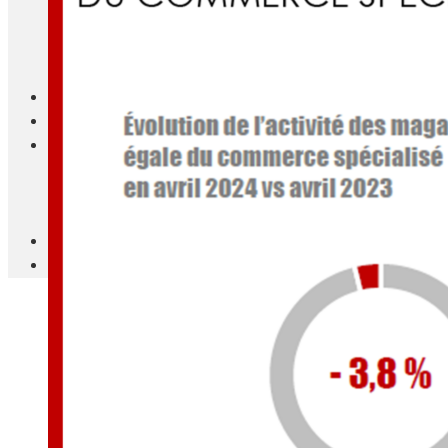
Blanc Brun
Mobilier
Cuisine
Brico Jardin
Agenda
Newsletter
Nos autres titres
Faire Savoir Faire
Aviasport
Univers Made in France
Qui sommes-nous
Contact