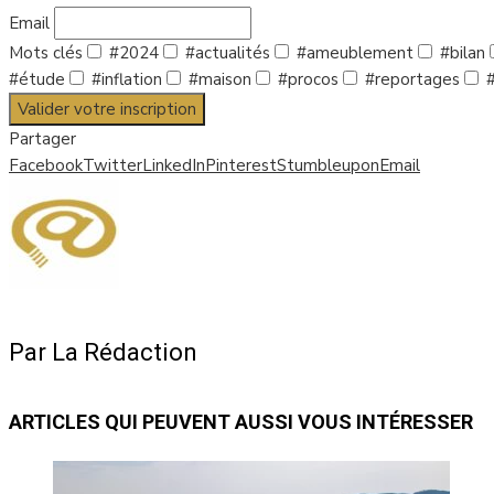
Email
Mots clés
#2024
#actualités
#ameublement
#bilan
#étude
#inflation
#maison
#procos
#reportages
#
Valider votre inscription
Partager
Facebook
Twitter
LinkedIn
Pinterest
Stumbleupon
Email
Par La Rédaction
ARTICLES QUI PEUVENT AUSSI VOUS INTÉRESSER