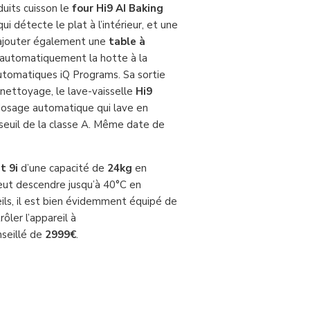
uits cuisson le
four Hi9 AI Baking
 détecte le plat à l’intérieur, et une
s’ajouter également une
table à
 automatiquement la hotte à la
utomatiques iQ Programs. Sa sortie
e nettoyage, le lave-vaisselle
Hi9
 dosage automatique qui lave en
 seuil de la classe A. Même date de
t 9i
d’une capacité de
24kg
en
 peut descendre jusqu’à 40°C en
ils, il est bien évidemment équipé de
ler l’appareil à
nseillé de
2999€
.