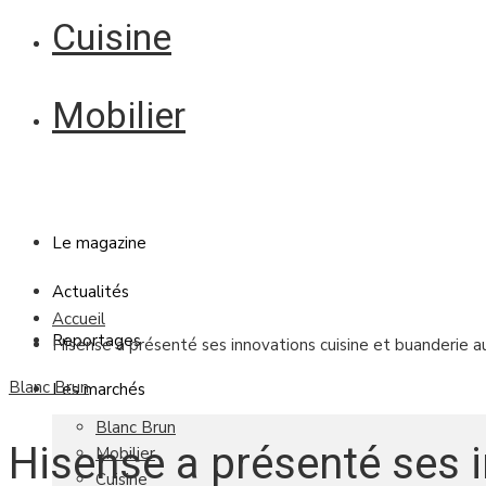
Cuisine
Mobilier
Le magazine
Actualités
Accueil
Reportages
Hisense a présenté ses innovations cuisine et buanderie 
Blanc Brun
Les marchés
Blanc Brun
Hisense a présenté ses 
Mobilier
Cuisine