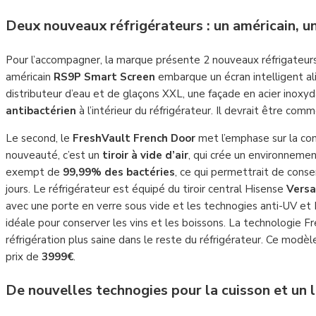
Deux nouveaux réfrigérateurs
: un américain, u
Pour l’accompagner, la marque présente 2 nouveaux réfrigateurs.
américain
RS9P Smart Screen
embarque un écran intelligent al
distributeur d’eau et de glaçons XXL, une façade en acier inoxy
antibactérien
à l’intérieur du réfrigérateur. Il devrait être comm
Le second, le
FreshVault French Door
met l’emphase sur la con
nouveauté, c’est un
tiroir à vide d’air
, qui crée un environneme
exempt de
99,99% des bactéries
, ce qui permettrait de conser
jours. Le réfrigérateur est équipé du tiroir central Hisense
Vers
avec une porte en verre sous vide et les technogies anti-UV et 
idéale pour conserver les vins et les boissons. La technologie 
réfrigération plus saine dans le reste du réfrigérateur. Ce modè
prix de
3999€
.
De nouvelles technogies pour la cuisson et un 