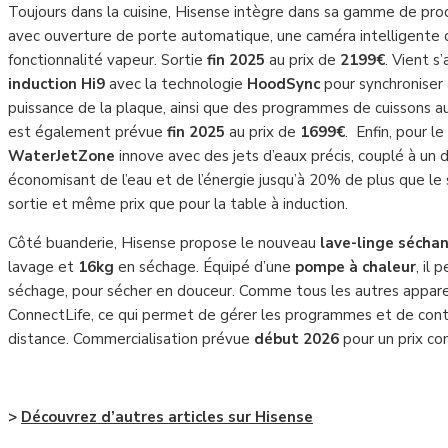
Toujours dans la cuisine, Hisense intègre dans sa gamme de prod
avec ouverture de porte automatique, une caméra intelligente qui
fonctionnalité vapeur. Sortie
fin 2025
au prix de
2199€
. Vient 
induction Hi9
avec la technologie
HoodSync
pour synchroniser
puissance de la plaque, ainsi que des programmes de cuissons a
est également prévue
fin 2025
au prix de
1699€
. Enfin, pour l
WaterJetZone
innove avec des jets d’eaux précis, couplé à un
économisant de l’eau et de l’énergie jusqu’à 20% de plus que le
sortie et même prix que pour la table à induction.
Côté buanderie, Hisense propose le nouveau
lave-linge séchan
lavage et
16kg
en séchage. Équipé d’une
pompe à chaleur
, il
séchage, pour sécher en douceur. Comme tous les autres appare
ConnectLife, ce qui permet de gérer les programmes et de contrô
distance. Commercialisation prévue
début 2026
pour un prix co
–
>
Découvrez d’autres articles sur Hisense