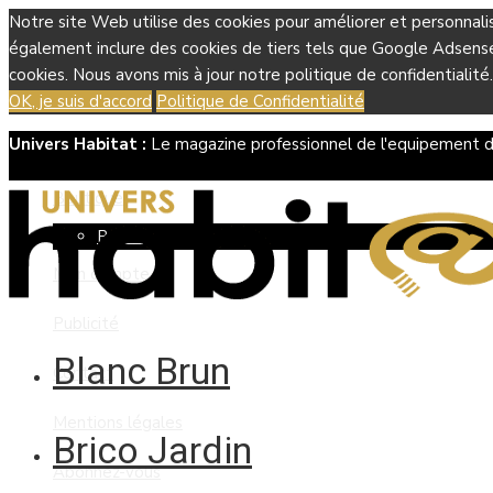
Notre site Web utilise des cookies pour améliorer et personnali
également inclure des cookies de tiers tels que Google Adsense, 
cookies. Nous avons mis à jour notre politique de confidentialité.
OK, je suis d'accord
Politique de Confidentialité
Univers Habitat :
Le magazine professionnel de l'equipement d
Boutique
Panier
Mon compte
Publicité
Blanc Brun
Contact
Mentions légales
Brico Jardin
Abonnez-vous