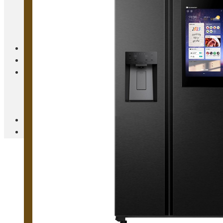
Blanc Brun
Mobilier
Cuisine
Brico Jardin
Agenda
Newsletter
Nos autres titres
Faire Savoir Faire
Aviasport
Univers Made in France
Qui sommes-nous
Contact