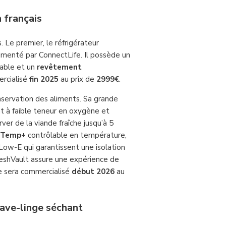
n français
 Le premier, le réfrigérateur
imenté par ConnectLife. Il possède un
dable et un
revêtement
ercialisé
fin 2025
au prix de
2999€
.
servation des aliments. Sa grande
nt à faible teneur en oxygène et
ver de la viande fraîche jusqu’à 5
aTemp+
contrôlable en température,
Low-E qui garantissent une isolation
FreshVault assure une expérience de
le sera commercialisé
début 2026
au
lave-linge séchant