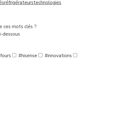
és
réfrigérateurs
technologies
de ces mots clés ?
ci-dessous
fours
#hisense
#innovations