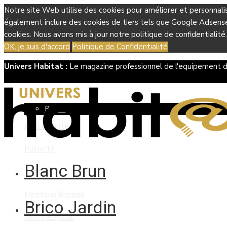
Notre site Web utilise des cookies pour améliorer et personnali
également inclure des cookies de tiers tels que Google Adsense, 
cookies. Nous avons mis à jour notre politique de confidentialité.
OK, je suis d'accord
Politique de Confidentialité
Univers Habitat :
Le magazine professionnel de l'equipement d
Boutique
Panier
Mon compte
Publicité
Blanc Brun
Contact
Mentions légales
Brico Jardin
Abonnez-vous