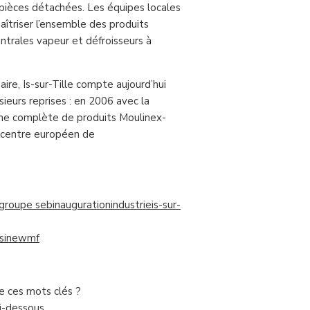
pièces détachées. Les équipes locales
aîtriser l’ensemble des produits
entrales vapeur et défroisseurs à
ire, Is-sur-Tille compte aujourd’hui
usieurs reprises : en 2006 avec la
mme complète de produits Moulinex-
e centre européen de
groupe seb
inauguration
industrie
is-sur-
sine
wmf
de ces mots clés ?
ci-dessous