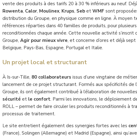
vente des produits à des tarifs 20 à 30 % inférieurs au neuf. Déj
Rowenta
,
Calor
,
Moulinex
,
Krups
,
Seb
et
WMF
sont proposées
distribution du Groupe, en physique comme en ligne. À moyen ter
références réparties dans 40 familles de produits, pour plusieurs
reconditionnées chaque année. Cette nouvelle activité s’inscri
Groupe,
Agir pour mieux vivre
, et concerne d’ores et déjà sep
Belgique, Pays-Bas, Espagne, Portugal et Italie.
Un projet local et structurant
À Is-sur-Tille,
80 collaborateurs
issus d’une vingtaine de métier
lancement de ce projet structurant. Formés aux spécificités de 
Groupe, ils ont également contribué à l’élaboration de nouvell
sécurité
et
le confort
. Parmi les innovations, le déploiement 
ROLL – permet de faire circuler les produits reconditionnés à tr
processus de traitement.
Le site entretient également des synergies fortes avec les
cen
(France), Solingen (Allemagne) et Madrid (Espagne), ainsi qu’av