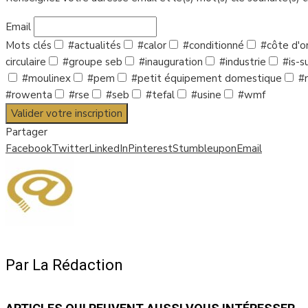
Email
Mots clés
#actualités
#calor
#conditionné
#côte d'o
circulaire
#groupe seb
#inauguration
#industrie
#is-su
#moulinex
#pem
#petit équipement domestique
#r
#rowenta
#rse
#seb
#tefal
#usine
#wmf
Valider votre inscription
Partager
Facebook
Twitter
LinkedIn
Pinterest
Stumbleupon
Email
Par La Rédaction