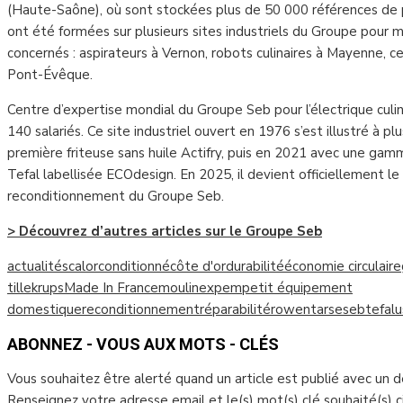
(Haute-Saône), où sont stockées plus de 50 000 références de 
ont été formées sur plusieurs sites industriels du Groupe pour m
concernés : aspirateurs à Vernon, robots culinaires à Mayenne, c
Pont-Évêque.
Centre d’expertise mondial du Groupe Seb pour l’électrique culina
140 salariés. Ce site industriel ouvert en 1976 s’est illustré à pl
première friteuse sans huile Actifry, puis en 2021 avec une ga
Tefal labellisée ECOdesign. En 2025, il devient officiellement l
reconditionnement du Groupe Seb.
> Découvrez d’autres articles sur le Groupe Seb
actualités
calor
conditionné
côte d'or
durabilité
économie circulaire
tille
krups
Made In France
moulinex
pem
petit équipement
domestique
reconditionnement
réparabilité
rowenta
rse
seb
tefal
u
ABONNEZ - VOUS AUX MOTS - CLÉS
Vous souhaitez être alerté quand un article est publié avec un 
Renseignez votre adresse email et le(s) mot(s) clé souhaité(s) 