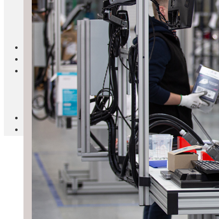
Blanc Brun
Mobilier
Cuisine
Brico Jardin
Agenda
Newsletter
Nos autres titres
Faire Savoir Faire
Aviasport
Univers Made in France
Qui sommes-nous
Contact