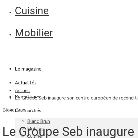
Cuisine
Mobilier
Le magazine
Actualités
Accueil
Reportages
Le Groupe Seb inaugure son centre européen de reconditi
Blanc Brun
Les marchés
Blanc Brun
Le Groupe Seb inaugure 
Mobilier
Cuisine