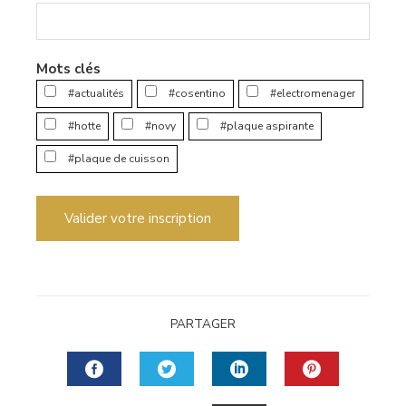
Mots clés
#actualités
#cosentino
#electromenager
#hotte
#novy
#plaque aspirante
#plaque de cuisson
Valider votre inscription
PARTAGER
FACEBOOK
TWITTER
LINKEDIN
PINTERES