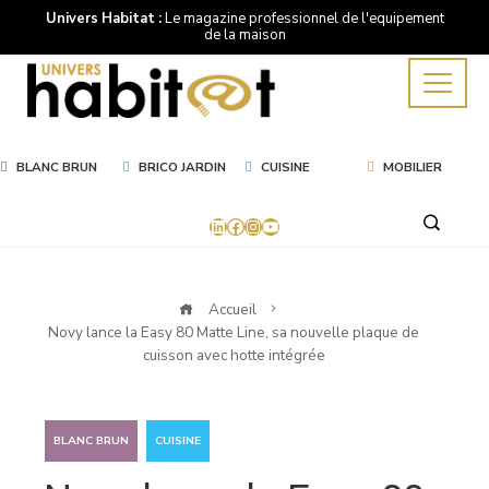
Univers Habitat :
Le magazine professionnel de l'equipement
de la maison
BLANC BRUN
BRICO JARDIN
CUISINE
MOBILIER
LinkedIn
Facebook
Instagram
YouTube
Accueil
Novy lance la Easy 80 Matte Line, sa nouvelle plaque de
cuisson avec hotte intégrée
,
BLANC BRUN
CUISINE