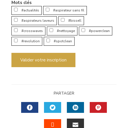
Mots clés
#actualités
#aspirateur sans fil
#aspirateurs laveurs
#bissell
#crosswaves
#nettoyage
#powerclean
#revolution
#spotclean
Valider votre inscription
PARTAGER
FACEBOOK
TWITTER
LINKEDIN
PINTERES